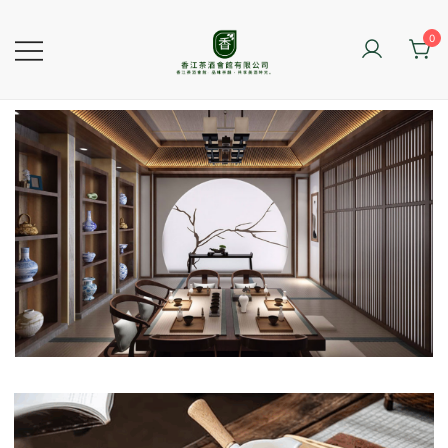
0
香江茶酒會館