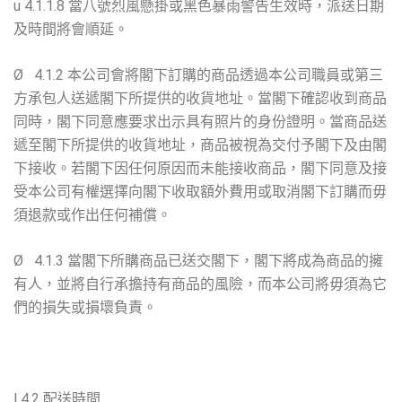
u 4.1.1.8 當八號烈風懸掛或黑色暴雨警告生效時，派送日期
及時間將會順延。
Ø 4.1.2 本公司會將閣下訂購的商品透過本公司職員或第三
方承包人送遞閣下所提供的收貨地址。當閣下確認收到商品
同時，閣下同意應要求出示具有照片的身份證明。當商品送
遞至閣下所提供的收貨地址，商品被視為交付予閣下及由閣
下接收。若閣下因任何原因而未能接收商品，閣下同意及接
受本公司有權選擇向閣下收取額外費用或取消閣下訂購而毋
須退款或作出任何補償。
Ø 4.1.3 當閣下所購商品已送交閣下，閣下將成為商品的擁
有人，並將自行承擔持有商品的風險，而本公司將毋須為它
們的損失或損壞負責。
l 4.2 配送時間