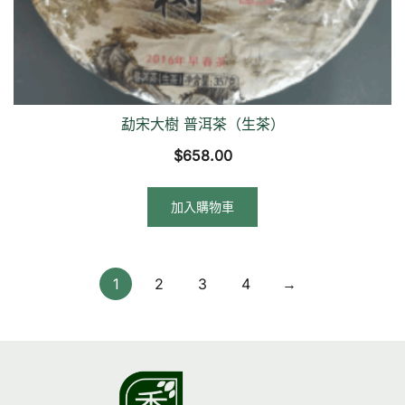
勐宋大樹 普洱茶（生茶）
$
658.00
加入購物車
1
2
3
4
→