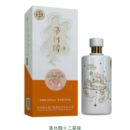
茅台醇十二星座