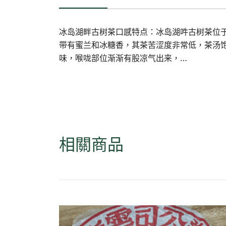
冰岛湖畔古树茶口感特点：冰岛湖吽古树茶位
带有蜜兰和冰糖香，其茶苦涩度非常低，茶汤
味，喉咙部位渐渐有股凉气出来，…
相關商品