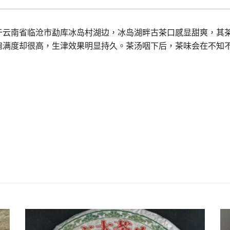
于云南省临沧市勐库冰岛村湖边，冰岛湖畔古茶口感显甜爽，其
饱满度却很高，生津效果明显持久。茶汤咽下后，茶味会在不知