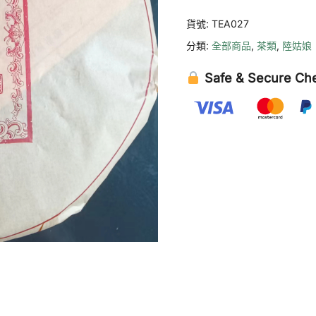
【古
貨號:
TEA027
樹
分類:
全部商品
,
茶類
,
陸姑娘
茶】
數
Safe & Secure Ch
量