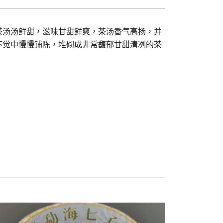
茶汤汤鲜甜，滋味甘甜鲜爽，茶汤香气高扬，并
不觉中慢慢铺陈，堆砌成非常馥郁甘甜清冽的茶