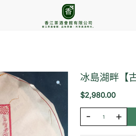
香江茶酒會館
冰島湖畔【
$
2,980.00
冰
-
+
島
湖
畔