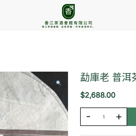
香江茶酒會館
勐庫老 普洱
$
2,688.00
勐
-
+
庫
老
普