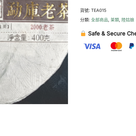
洱
貨號:
TEA015
茶
分類:
全部商品
,
茶類
,
陸姑娘
（生
茶）
Safe & Secure Ch
數
量