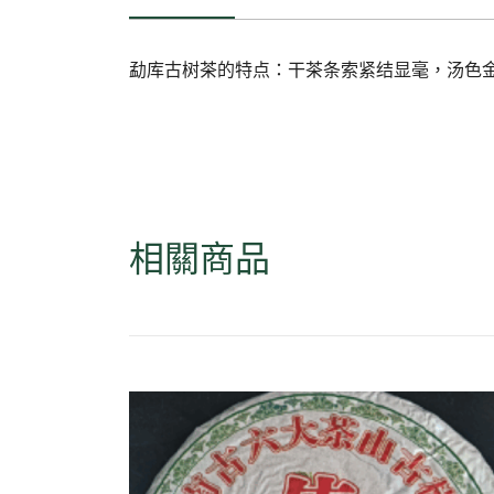
勐库古树茶的特点：干茶条索紧结显毫，汤色
相關商品