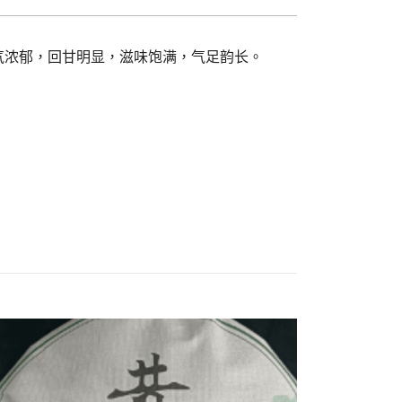
气浓郁，回甘明显，滋味饱满，气足韵长。