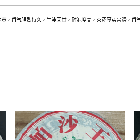
金黄，香气强烈特久，生津回甘，耐泡度高，茶汤厚实爽滑，香