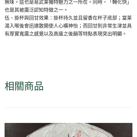
無味。這也是易武茶獨特魅力之一所在。同時，「轉化快」
也是其被廣泛認知特徵之一。
伍、掛杯與回甘效果：掛杯持久並且留香在杯子底部；當茶
湯入喉後會迅速散開使人心曠神怡；而回甘則非常生津並具
有厚實寬廣之感覺以及高遠之後韻等特點表現突出明顯。
相關商品