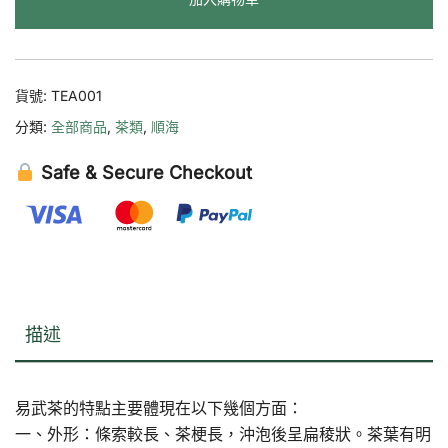
茶
（生
茶）
數
貨號:
TEA001
量
分類:
全部商品
,
茶類
,
順海
Safe & Secure Checkout
描述
易武茶的特點主要體現在以下幾個方面：
一、外形：條索較長、茶梗長，沖泡後呈扁稜狀。茶葉有明