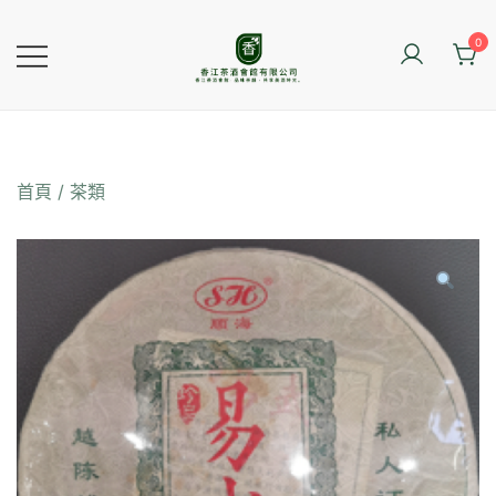
Skip
to
0
content
香江茶酒會館
首頁
/
茶類