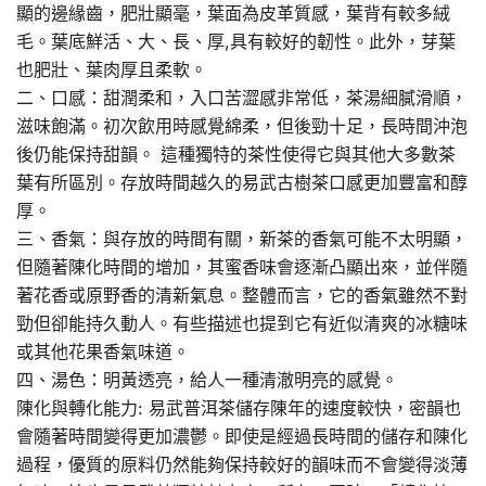
顯的邊緣齒，肥壯顯毫，葉面為皮革質感，葉背有較多絨
毛。葉底鮮活、大、長、厚,具有較好的韌性。此外，芽葉
也肥壯、葉肉厚且柔軟。
二、口感：甜潤柔和，入口苦澀感非常低，茶湯細膩滑順，
滋味飽滿。初次飲用時感覺綿柔，但後勁十足，長時間沖泡
後仍能保持甜韻。 這種獨特的茶性使得它與其他大多數茶
葉有所區別。存放時間越久的易武古樹茶口感更加豐富和醇
厚。
三、香氣：與存放的時間有關，新茶的香氣可能不太明顯，
但隨著陳化時間的增加，其蜜香味會逐漸凸顯出來，並伴隨
著花香或原野香的清新氣息。整體而言，它的香氣雖然不對
勁但卻能持久動人。有些描述也提到它有近似清爽的冰糖味
或其他花果香氣味道。
四、湯色：明黃透亮，給人一種清澈明亮的感覺。
陳化與轉化能力: 易武普洱茶儲存陳年的速度較快，密韻也
會隨著時間變得更加濃鬱。即使是經過長時間的儲存和陳化
過程，優質的原料仍然能夠保持較好的韻味而不會變得淡薄