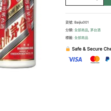
州
茅
台
酒
貨號:
Baijiu001
數
分類:
全部商品
,
茅台酒
量
標籤:
全部商品
Safe & Secure Ch