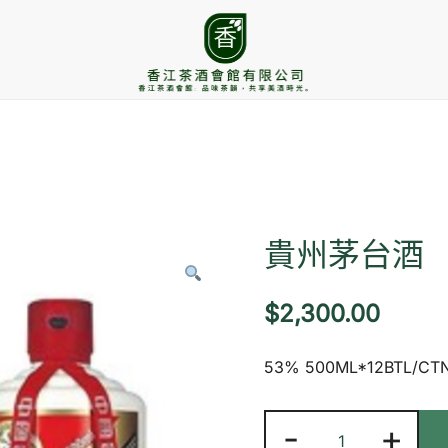
香江茶酒會館
貴州茅台酒
$
2,300.00
53% 500ML*12BTL/CT
貴
-
+