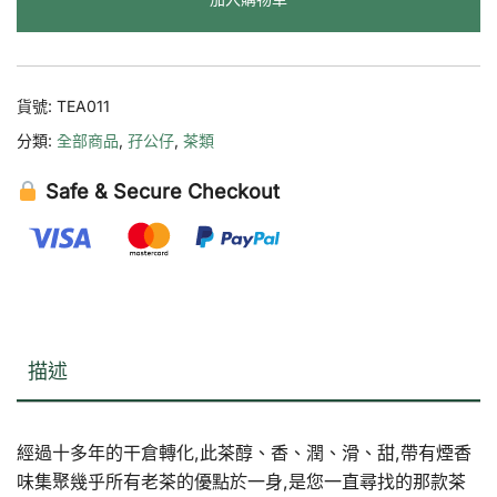
茶
（生
茶
數
貨號:
TEA011
量
分類:
全部商品
,
孖公仔
,
茶類
Safe & Secure Checkout
描述
經過十多年的干倉轉化,此茶醇、香、潤、滑、甜,帶有煙香
味集聚幾乎所有老茶的優點於一身,是您一直尋找的那款茶