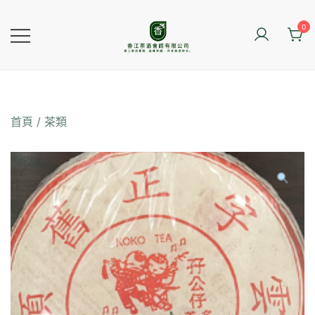
Skip
to
0
content
香江茶酒會館
首頁
/
茶類